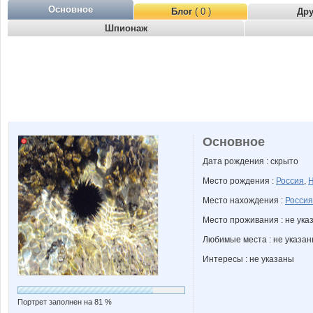
Основное
Блог
( 0 )
Др
Шпионаж
Основное
Дата рождения : скрыто
Место рождения :
Россия
,
Н
Место нахождения :
Россия
Место проживания : не ука
Любимые места : не указа
Интересы : не указаны
Портрет заполнен на 81 %