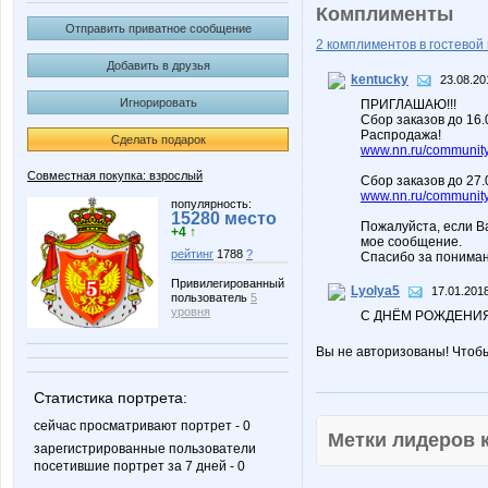
Комплименты
Отправить приватное сообщение
2 комплиментов в гостевой 
Добавить в друзья
kentucky
23.08.20
Игнорировать
ПРИГЛАШАЮ!!!
Сбор заказов до 16
Распродажа!
Сделать подарок
www.nn.ru/community/
Совместная покупка: взрослый
Сбор заказов до 27.
www.nn.ru/community/
популярность:
15280 место
Пожалуйста, если В
+4 ↑
мое сообщение.
рейтинг
1788
?
Спасибо за пониман
Привилегированный
Lyolya5
17.01.2018
пользователь
5
уровня
С ДНЁМ РОЖДЕНИЯ!
Вы не авторизованы! Чтоб
Статистика портрета:
сейчас просматривают портрет - 0
Метки лидеров
зарегистрированные пользователи
посетившие портрет за 7 дней - 0